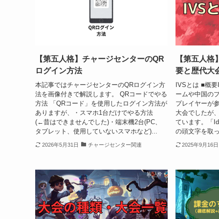
【第五人格】チャージセンターのQR
【第五人格】
ログイン方法
要と歴代大
本記事ではチャージセンターのQRログイン方
IVSとは ■概
法を画像付きで解説します。 QRコードでやる
ームや中国の
方法 「QRコード」を使用したログイン方法が
プレイヤーが
ありますが、・スマホ1台だけでやる方法
大会でしたが
(←昔はできませんでした)・端末機2台(PC、
ています。「Identi
タブレット、使用していないスマホなど)...
の頭文字を取っ
2026年5月31日
チャージセンター関連
2025年9月16日