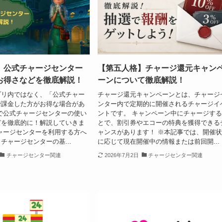
】公式チャージセンター
【第五人格】チャージ還元キャン
お得さなどを徹底解説！
ーンについて徹底解説！
プリ内ではなく、「公式チャー
チャージ還元キャンペーンとは、チャージ
で課金した方がお得な場合があ
ンター内で定期的に開催されるチャージイ
で公式チャージセンターの使い
ントです。 キャンペーン中にチャージす
どを徹底的に！解説していきま
とで、割引券やエコーの特典を獲得できる
ャージセンターを利用する方へ
ャンスがあります！ ※本記事では、開催
チャージセンターの基...
に応じて現在開催中の情報または前回開...
チャージセンター関連
2026年7月2日
チャージセンター関連