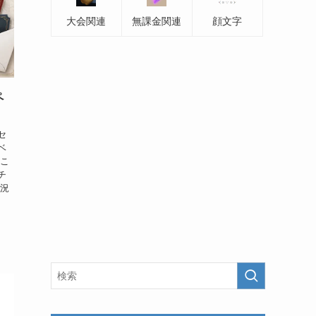
大会関連
無課金関連
顔文字
ペ
セ
ベ
るこ
チ
状況