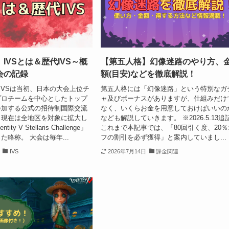
IVSとは＆歴代IVS～概
【第五人格】幻像迷路のやり方、
会の記録
額(目安)などを徹底解説！
要IVSは当初、日本の大会上位チ
第五人格には「幻像迷路」という特別なガ
プロチームを中心としたトップ
ャ及びボーナスがありますが、仕組みだけ
参加する公式の招待制国際交流
なく、いくらお金を用意しておけばいいの
、現在は全地区を対象に拡大し
なども解説していきます。 ※2026.5.13追
ty V Stellaris Challenge」
これまで本記事では、「80回引く度、20％
た略称。 大会は毎年...
フの割引を必ず獲得」と案内していまし...
IVS
2026年7月14日
課金関連