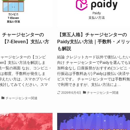
】チャージセンターの
【第五人格】チャージセンターの
【7-Eleven】支払い方
Paidy支払い方法｜手数料・メリ
も解説
チャージセンターの【コンビ
結論 クレジットカード以外で後払いした
even】支払い方法を解説しま
向け チャージセンターでPaidyを選んでも
法一覧の画面 なお、コンビニ・
加料金なし 口座振替がおすすめ(コンビニ
支払いは都度、手数料が発生しま
行振込は手数料あり) Paidyは後払い決済
抑えたい方は、スマホプリペイ
ビスです。 チャージセンターでは手数料
yも検討してみてください。スマ
で利用できますが、支払い方法によ...
2026年6月4日
チャージセンター関連
チャージセンター関連