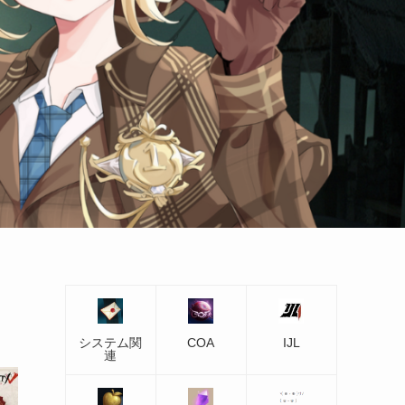
システム関
COA
IJL
連