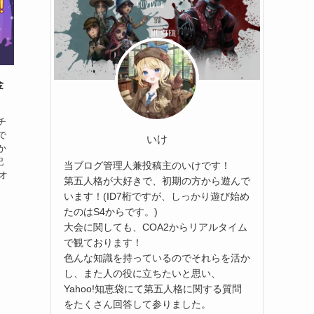
金
チ
で
いけ
か
記
当ブログ管理人兼投稿主のいけです！
オ
第五人格が大好きで、初期の方から遊んで
います！(ID7桁ですが、しっかり遊び始め
たのはS4からです。)
大会に関しても、COA2からリアルタイム
で観ております！
色んな知識を持っているのでそれらを活か
し、また人の役に立ちたいと思い、
Yahoo!知恵袋にて第五人格に関する質問
をたくさん回答して参りました。