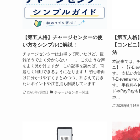
【第五人格】チャージセンターの使
【第五人格
い方をシンプルに解説！
【コンビニ】
法
チャージセンターはお得って聞いたけど、複
雑そうでよく分からない……。 このような声
本記事では、
をよく見かけますが、この記事を読めば、問
ニ】・【7-El
題なく利用できるようになります！ 初心者向
す。 支払い方
けに分かりやすくまとめつつ、押さえておき
7-Eleven
たいポイントや注意点も解説しています...
す。 手数料を
ドやPayPa
2026年7月2日
チャージセンター関連
ホ...
2026年6月16日