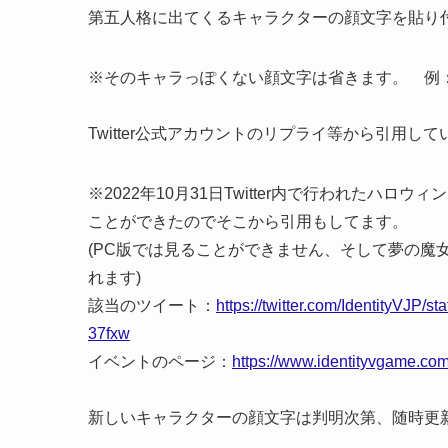
第五人格に出てくるキャラクターの顔文字を貼り
※そのキャラっぽくない顔文字は省きます。 例：
Twitter公式アカウントのリプライ等から引用して
※2022年10月31日Twitter内で行われた
ことができたのでそこから引用もしてます。
(PC版では見ることができません、そして夢の魔
れます)
該当のツイート：
https://twitter.com/IdentityV
37fxw
イベントのページ：
https://www.identityvgame.co
新しいキャラクターの顔文字は判明次第、随時更