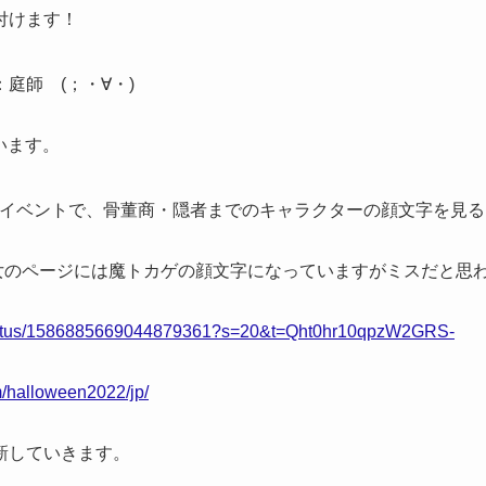
付けます！
庭師 (；・∀・)
います。
ハロウィンイベントで、骨董商・隠者までのキャラクターの顔文字を見る
女のページには魔トカゲの顔文字になっていますがミスだと思
JP/status/1586885669044879361?s=20&t=Qht0hr10qpzW2GRS-
m/halloween2022/jp/
新していきます。