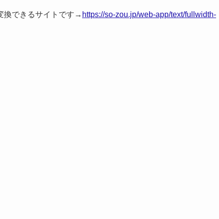
変換できるサイトです→
https://so-zou.jp/web-app/text/fullwidth-