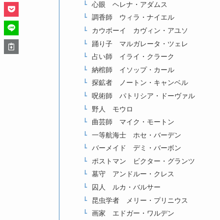
心眼 ヘレナ・アダムス
調香師 ウィラ・ナイエル
カウボーイ カヴィン・アユソ
踊り子 マルガレータ・ツェレ
占い師 イライ・クラーク
納棺師 イソップ・カール
探鉱者 ノートン・キャンベル
呪術師 パトリシア・ドーヴァル
野人 モウロ
曲芸師 マイク・モートン
一等航海士 ホセ・バーデン
バーメイド デミ・バーボン
ポストマン ビクター・グランツ
墓守 アンドルー・クレス
囚人 ルカ・バルサー
昆虫学者 メリー・プリニウス
画家 エドガー・ワルデン