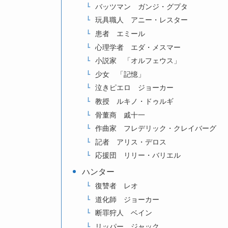
バッツマン ガンジ・グプタ
玩具職人 アニー・レスター
患者 エミール
心理学者 エダ・メスマー
小説家 「オルフェウス」
少女 「記憶」
泣きピエロ ジョーカー
教授 ルキノ・ドゥルギ
骨董商 戚十一
作曲家 フレデリック・クレイバーグ
記者 アリス・デロス
応援団 リリー・バリエル
ハンター
復讐者 レオ
道化師 ジョーカー
断罪狩人 ベイン
リッパー ジャック